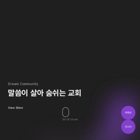
D
r
e
a
m
C
o
m
m
u
n
i
t
y
말씀이
살아
숨쉬는
교회
View More
유튜브
Scroll down
인스타
COPYRIGHT © DREAM METHODIST CHURCH. All Rights Reserved.
Designed by 엘씨(LCDNS)